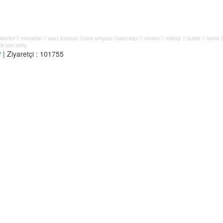
berleri
mihrablar
vaaz kürsüsü
cami sehpası
cami kapı
minber
mihrap
hutbe
oyma
k otel tefriş
| Ziyaretçi :
101755