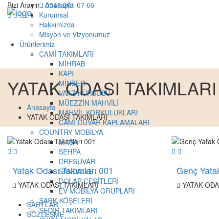
Bizi Arayın :
Anasayfa
0546 261 07 66
Kurumsal
Hakkımızda
Misyon ve Vizyonumuz
Ürünlerimiz
CAMİ TAKIMLARI
MİHRAB
KAPI
YATAK ODASI TAKIMLARI
MİNBER
VAAZ KÜRSÜSÜ
MÜEZZİN MAHVİLİ
Anasayfa
MAHVİL KORKULUKLARI
YATAK ODASI TAKIMLARI
CAMİ DUVAR KAPLAMALARI
COUNTRY MOBİLYA
MASA
SEHPA
DRESUVAR
Yatak Odası Takımları 001
Genç Yata
SANDALYE
DOLAP ÇEŞİTLERİ
YATAK ODASI TAKIMLARI
YATAK ODA
EV MOBİLYA GRUPLARI
ŞARK KÖŞELERİ
ŞARTLAR
SEDİR TAKIMLARI
SÖZLEŞME