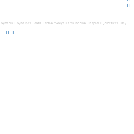
oymacılık
oyma işler
antik
antika mobilya
antik mobilya
Kapılar
Şerbetlikler
köy