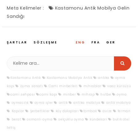
Meta Kelimeler :
Kastamonu Antik Mobilya Gelin
Sandığı
ŞARTLAR
SÖZLEŞME
ENG
FRA
GER
Kastamonu Antik
Kastamonu Mobilya Antik
antika
oyma
kapı
oyma sanatı
Cami minberleri
mihrablar
vaaz kürsüsü
cami sehpası
cami kapı
minber
mihrap
hutbe
oyma
oymacılık
oyma işler
antik
antika mobilya
antik mobilya
Kapılar
Şerbetlikler
köy dolapları
tombak
avize
ferman
berat
osmanlı oyma
selçuklu oyma
kündekari
butik otel
tefriş