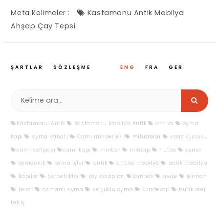
Meta Kelimeler :
Kastamonu Antik Mobilya
Ahşap Çay Tepsi
ŞARTLAR
SÖZLEŞME
ENG
FRA
GER
Kastamonu Antik
Kastamonu Mobilya Antik
antika
oyma
kapı
oyma sanatı
Cami minberleri
mihrablar
vaaz kürsüsü
cami sehpası
cami kapı
minber
mihrap
hutbe
oyma
oymacılık
oyma işler
antik
antika mobilya
antik mobilya
Kapılar
Şerbetlikler
köy dolapları
tombak
avize
ferman
berat
osmanlı oyma
selçuklu oyma
kündekari
butik otel
tefriş